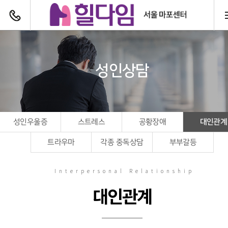
전화하기
성인상담
대인관계
성인우울증
스트레스
공황장애
트라우마
각종 중독상담
부부갈등
Interpersonal Relationship
대인관계